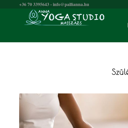
+36 70 3395643 - info@palfianna.hu
Szül