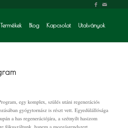
Termékek
Blog
Kapcsolat
Utalványok
ogram
rogram, egy komplex, szülés utáni regenerációs
zásában gyógytornász is részt vett. Egyedülállósága
upán a has regenerációjára, a szétnyílt hasizom
sére fókuszáltunk, hanem a mozgásrendszert