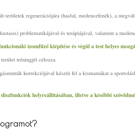
t területek regenerációjára (hasfal, medencefenék), a megválto
iastasis) problematikájával és terápiájával, valamint a medenc
 funkcionáló izomfűző kiépítése és végül a test helyes mozgá
erület tréningjét célozza.
sminták korrekciójával készíti fel a kismamákat a sportolásho
diszfunkciók helyreállításában, illetve a későbbi szövődm
rogramot?