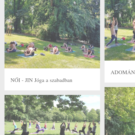
ADOMÁNYO
NŐI - JIN Jóga a szabadban