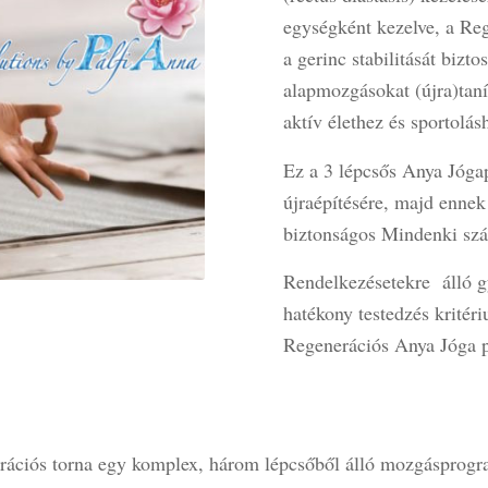
egységként kezelve, a Re
a gerinc stabilitását bizto
alapmozgásokat (újra)taní
aktív élethez és sportolás
Ez a 3 lépcsős Anya Jóga
újraépítésére, majd ennek
biztonságos Mindenki sz
Rendelkezésetekre álló gy
hatékony testedzés kritér
Regenerációs Anya Jóga 
rációs torna egy komplex, három lépcsőből álló mozgásprogram