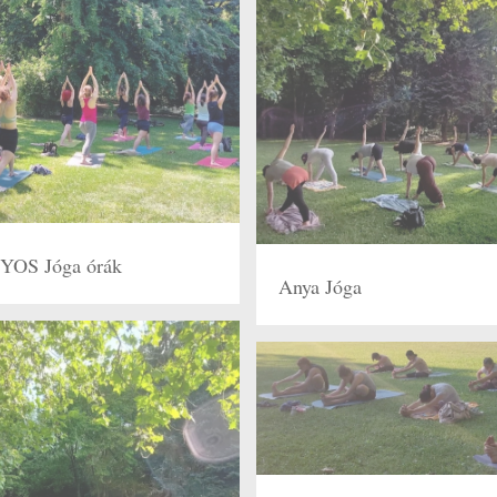
S Jóga órák
Anya Jóga