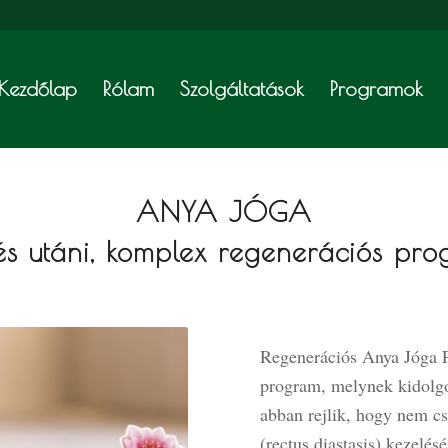
Kezdőlap
Rólam
Szolgáltatások
Programok
ANYA JÓGA
és utáni, komplex regenerációs pr
Regenerációs Anya Jóga P
program, melynek kidolgo
abban rejlik, hogy nem cs
(rectus diastasis) kezelé