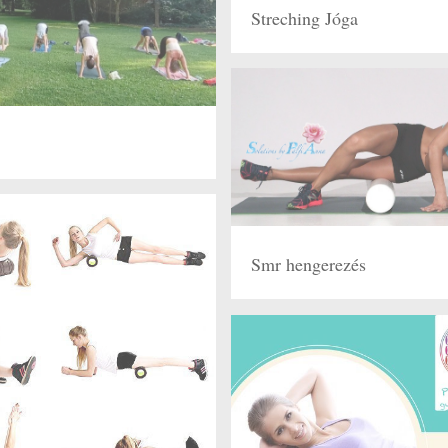
Streching Jóga
Smr hengerezés