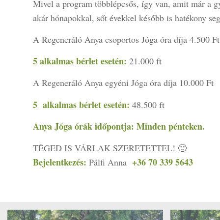
Mivel a program többlépcsős, így van, amit már a g
akár hónapokkal, sőt évekkel később is hatékony segí
A Regeneráló Anya csoportos Jóga óra díja 4.500 Ft
5 alkalmas bérlet esetén:
21.000 ft
A Regeneráló Anya egyéni Jóga óra díja 10.000 Ft
5 alkalmas bérlet esetén:
48.500 ft
Anya Jóga órák időpontja: Minden pénteken.
TÉGED IS VÁRLAK SZERETETTEL! 🙂
Bejelentkezés:
+36 70 339 5643
Pálfi Anna