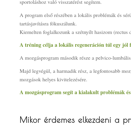
sportoláshoz való visszatérést segítem.
A program első részében a lokális problémák és sérül
tartásjavításra fókuszálunk.
Kiemelten foglalkozunk a szétnyílt hasizom (rectus d
A tréning célja a lokális regeneráción túl egy jól
A mozgásprogram második része a pelvico-lumbális t
Majd legvégül, a harmadik rész, a legfontosabb mozgá
mozgások helyes kivitelezésére.
A mozgásprogram segít a kialakult problémák és 
Mikor érdemes elkezdeni a p