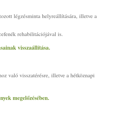
zott légzésminta helyreállítására, illetve a
efenék rehabilitációjával is.
sainak visszaállítása.
z való visszatérésre, illetve a hétköznapi
ények megelőzésében.