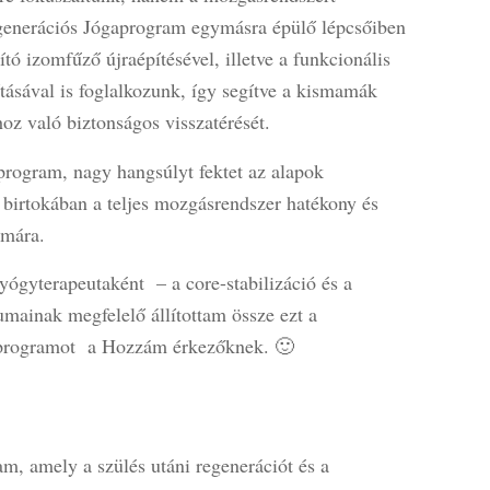
generációs Jógaprogram egymásra épülő lépcsőiben
sító izomfűző újraépítésével, illetve a funkcionális
tásával is foglalkozunk, így segítve a kismamák
hoz való biztonságos visszatérését.
program, nagy hangsúlyt fektet az alapok
 birtokában a teljes mozgásrendszer hatékony és
ámára.
ógyterapeutaként – a core-stabilizáció és a
iumainak megfelelő állítottam össze ezt a
programot a Hozzám érkezőknek. 🙂
, amely a szülés utáni regenerációt és a