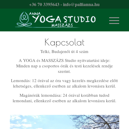
+36 70 3395643 - info@palfianna.hu
Kapcsolat
Telki, Budajenői út 4 szám
A YOGA és MASSZÁZS Studio nyitvatartási ideje:
Minden nap a csoportos órák és testi kezelések rendje
szerint.
Lemondás: 12 órával az óra vagy kezelés megkezdése előtt
lehetséges, ellenkező esetben az alkalom levonásra kerül.
Magánórák lemondása: 24 órával korábban tudod
lemondani, ellenkező esetben az alkalom levonásra kerül.